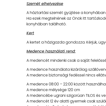
Szemét elhelyezése
A háztartási szemét gyűjtése a konyhában
Ha ezek megtelnének az Önök itt tartózkodás
konyhában található.
Kert
A kertet a házigazda gondozza. Kérjük, ügy
Medence használati rend:
A medencét mindenki csak a saját felelőss
A medence használata kizárólag szállóve
A medence biztonsági fedéssel nincs ellátv
A medence 08:00 – 22:00 között használha
A medence mélysége 120 cm
A medencébe ugrani szigorúan TILOS és ve
A medencét 12 év alatti gyermek csak szülői