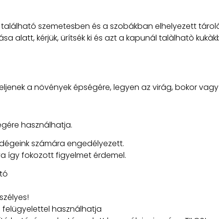
 található szemetesben és a szobákban elhelyezett tárol
a alatt, kérjük, ürítsék ki és azt a kapunál talàlhatò kuk
eljenek a növények épségére, legyen az virág, bokor vagy 
égére használhatja.
ndégeink számára engedélyezett.
a így fokozott figyelmet érdemel.
tó
szélyes!
 felügyelettel használhatja