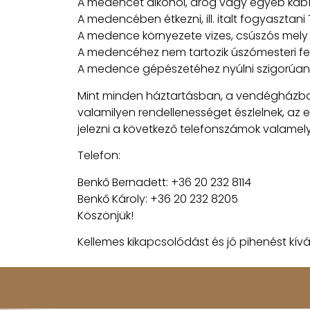
A medencét alkohol, drog vagy egyéb kábít
A medencében étkezni, ill. italt fogyasztani 
A medence környezete vizes, csúszós mely 
A medencéhez nem tartozik úszómesteri felü
A medence gépészetéhez nyúlni szigorúan t
Mint minden háztartásban, a vendégházban
valamilyen rendellenességet észlelnek, az
jelezni a következő telefonszámok valamely
Telefon:
Benkő Bernadett: +36 20 232 8114
Benkő Károly: +36 20 232 8205
Köszönjük!
Kellemes kikapcsolódást és jó pihenést kív