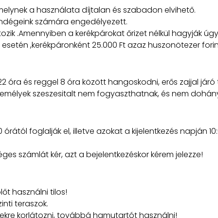
elynek a használata díjtalan és szabadon elvihető.
endégeink számára engedélyezett.
zik .Amennyiben a kerékpárokat őrizet nélkül hagyják úgy 
 esetén ,kerékpáronként 25.000 Ft azaz huszonötezer forin
ra és reggel 8 óra között hangoskodni, erős zajjal járó t
személyek szeszesitalt nem fogyaszthatnak, és nem dohá
rától foglalják el, illetve azokat a kijelentkezés napján 
es számlát kér, azt a bejelentkezéskor kérem jelezze!
t használni tilos!
inti teraszok.
ekre korlátozni, továbbá hamutartót használni!