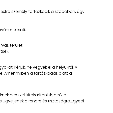
extra személy tartózkodik a szobában, úgy
yűnek tekinti.
vás terület.
tsék.
akat, kérjük, ne vegyék el a helyükről. A
tbe. Amennyiben a tartózkodás alatt a
k nem kell kitakarítaniuk, arról a
 ügyeljenek a rendre és tisztaságra.Egyedi