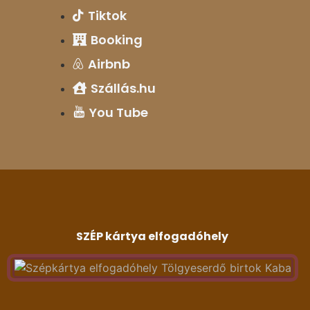
Tiktok
Booking
Airbnb
Szállás.hu
You Tube
SZÉP kártya elfogadóhely