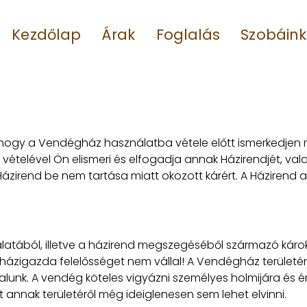
Kezdőlap
Árak
Foglalás
Szobáink
hogy a Vendégház használatba vétele előtt ismerkedjen me
telével Ön elismeri és elfogadja annak Házirendjét, vala
 a Házirend be nem tartása miatt okozott kárért. A Házir
atából, illetve a házirend megszegéséből származó károk
ázigazda felelősséget nem vállal! A Vendégház területére
alunk. A vendég köteles vigyázni személyes holmijára és ér
 annak területéről még ideiglenesen sem lehet elvinni.