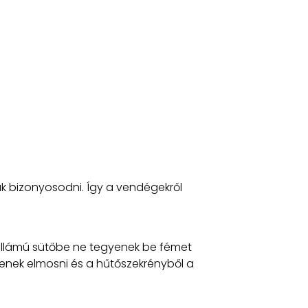
k bizonyosodni. Így a vendégekről
ohullámú sütőbe ne tegyenek be fémet
jenek elmosni és a hűtőszekrényből a