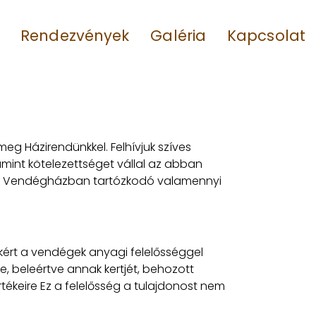
Rendezvények
Galéria
Kapcsolat
g Házirendünkkel. Felhívjuk szíves
mint kötelezettséget vállal az abban
end a Vendégházban tartózkodó valamennyi
ért a vendégek anyagi felelősséggel
, beleértve annak kertjét, behozott
tékeire Ez a felelősség a tulajdonost nem