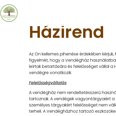
Házirend
Az Ön kellemes pihenése érdekében kérjük, 
figyelmét, hogy a Vendégház használatba vé
leírtak betartására és felelősséget vállal
vendégre vonatkozik.
Felelősségvállalás
A vendégház nem rendeltetésszerű használ
tartoznak. A vendégek vagyontárgyaiért a h
személyes tárgyakért felelősséget nem váll
terheli. A Vendégházhoz tartozó eszközöket