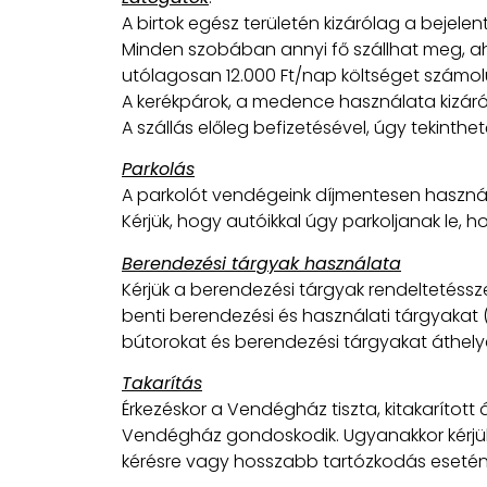
A birtok egész területén kizárólag a bejele
Minden szobában annyi fő szállhat meg, a
utólagosan 12.000 Ft/nap költséget számolu
A kerékpárok, a medence használata kizár
A szállás előleg befizetésével, úgy tekinthet
Parkolás
A parkolót vendégeink díjmentesen használh
Kérjük, hogy autóikkal úgy parkoljanak le, ho
Berendezési tárgyak használata
Kérjük a berendezési tárgyak rendeltetésszer
benti berendezési és használati tárgyakat (
bútorokat és berendezési tárgyakat áthelye
Takarítás
Érkezéskor a Vendégház tiszta, kitakarított
Vendégház gondoskodik. Ugyanakkor kérjük,
kérésre vagy hosszabb tartózkodás esetén