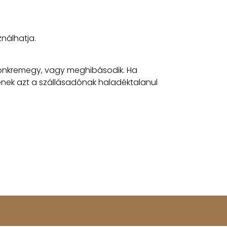
ználhatja.
tönkremegy, vagy meghibásodik. Ha
enek azt a szállásadónak haladéktalanul