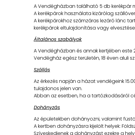
A Vendégházban található 5 db kerékpár m
A kerékpárok használata kizárólag szállóv
A kerékpárokhoz számzáras lezáró lánc tarto
kerékpárok eltulajdonítása vagy elvesztése
Általános szabályok
A Vendégházban és annak kertjében este 22 ó
Vendégház egész területén, 18 éven aluli 
Szállás
Az érkezés napján a házat vendégeink 15.00 ó
tulajdonos jelen van.
Abban az esetben, ha a tartózkodásáról cég
Dohányzás
Az épületekben dohányozni, valamint füstölő
A kertben dohányzásra kijelölt helyek: Földsz
Szíveskedjenek a dohányzást ezekre a hely