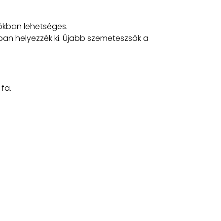
ókban lehetséges.
àkban helyezzék ki. Újabb szemeteszsák a
fa.