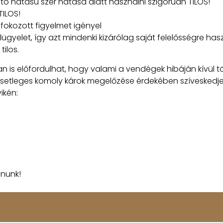
ó hatású szer hatása alatt használni szigorúan TILOS!
TILOS!
fokozott figyelmet igényel
gyelet, így azt mindenki kizárólag saját felelősségre has
ilos.
 is előfordulhat, hogy valami a vendégek hibáján kívül 
 esetleges komoly károk megelőzése érdekében szíveskedj
ikén:
ánunk!