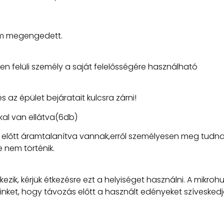
nem megengedett.
éven felüli személy a saját felelősségére használható
s az épület bejáratait kulcsra zárni!
kal van ellátva(6db)
 előtt áramtalanítva vannak,erről személyesen meg tudna
 nem történik.
kezik, kérjük étkezésre ezt a helyiséget használni. A mikr
inket, hogy távozás előtt a használt edényeket szívesked