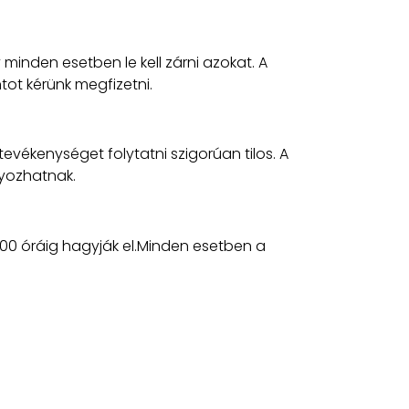
minden esetben le kell zárni azokat. A
tot kérünk megfizetni.
evékenységet folytatni szigorúan tilos. A
nyozhatnak.
10:00 óráig hagyják el.Minden esetben a