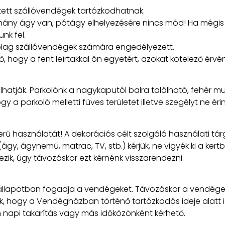
ntett szállóvendégek tartózkodhatnak.
hány ágy van, pótágy elhelyezésére nincs mód! Ha mégis 
nk fel.
ólag szállóvendégek számára engedélyezett.
ő, hogy a fent leírtakkal ön egyetért, azokat kötelező érvén
atják. Parkolónk a nagykaputól balra található, fehér mur
gy a parkoló melletti füves területet illetve szegélyt ne érin
ű használatát! A dekorációs célt szolgáló használati tárgy
ágy, ágynemű, matrac, TV, stb.) kérjük, ne vigyék ki a ker
zik, úgy távozáskor ezt kérnénk visszarendezni.
 állapotban fogadja a vendégeket. Távozáskor a vendégekne
 hogy a Vendégházban történő tartózkodás ideje alatt is
 napi takarítás vagy más időközönként kérhető.