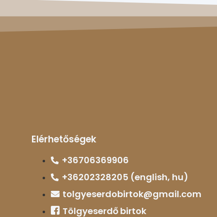
Elérhetőségek
+36706369906
+36202328205 (english, hu)
tolgyeserdobirtok@gmail.com
Tölgyeserdő birtok